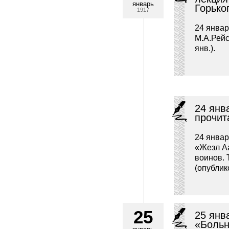
январь
Горько
1917
24 январ
М.А.Рейс
янв.).
24 янв
прочит
24 янва
«Жезл Аа
воинов. 
(опублико
25
25 янв
«Больн