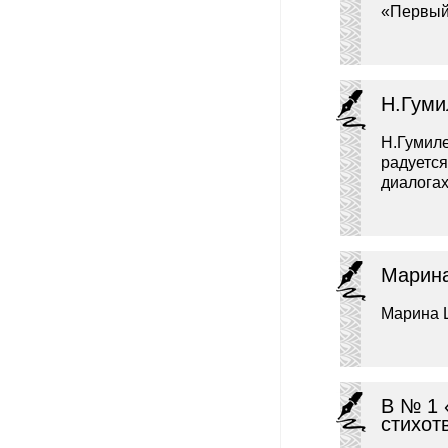
«Первый 
Н.Гуми
Н.Гумиле
радуется
диалогах
Марина
Марина Ц
В № 1 
стихот