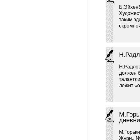
Б.Эйхенб
Художест
таким зд
скромно
Н.Радл
Н.Радлов
должен б
талантли
лежит «о
М.Горь
дневни
М.Горьки
Журн., №