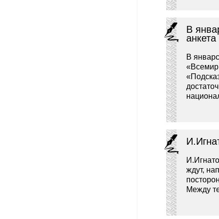
В янва
анкета
В январ
«Всемирн
«Подска
достато
национа
И.Игна
И.Игнато
ждут, на
посторон
Между те