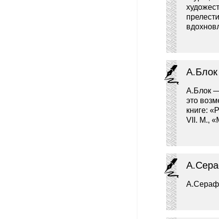
художест
прелести
вдохнов
А.Блок
А.Блок —
это возм
книге: «
VII. М.,
А.Сера
А.Серафи