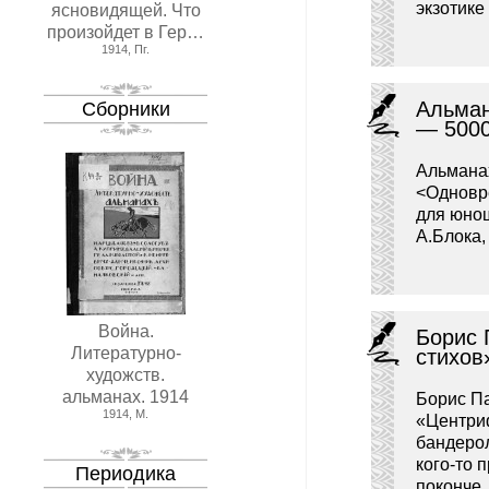
экзотик
ясновидящей. Что
произойдет в Гер…
1914, Пг.
Альман
Сборники
— 500
Альманах
<Одновре
для юнош
А.Блока,
Война.
Борис 
Литературно-
стихов
художств.
альманах. 1914
Борис Па
1914, М.
«Центриф
бандеро
кого-то 
Периодика
поконче