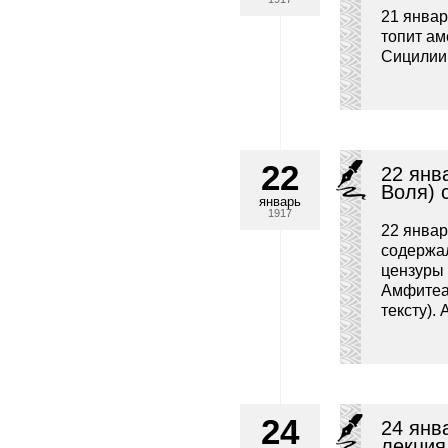
21 январ
топит ам
Сицилии
22
22 янв
Воля) 
январь
1917
22 январ
содержал
цензуры 
Амфитеа
тексту).
24
24 янв
лекция