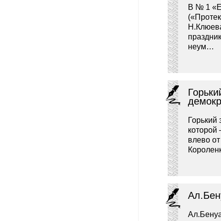
В № 1 «
(«Протек
Н.Клюев
праздник
неум…
Горьки
демокр
Горький 
которой 
влево от
Короленк
Ал.Бен
Ал.Бенуа