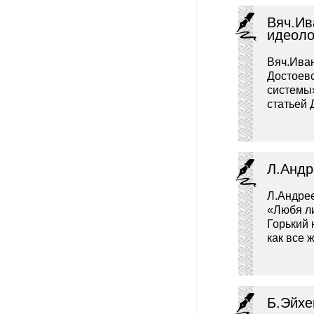
Вяч.Ив
идеоло
Вяч.Иван
Достоевс
системы»
статьей 
Л.Андр
Л.Андрее
«Любя ли
Горький 
как все 
Б.Эйх