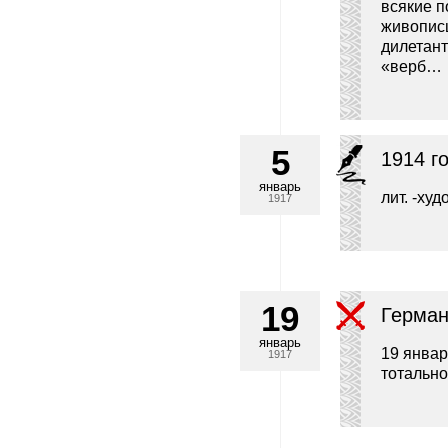
всякие п
живопис
дилетант
«верб…
5
1914 г
январь
лит. -ху
1917
19
Герман
январь
19 январ
1917
тотально