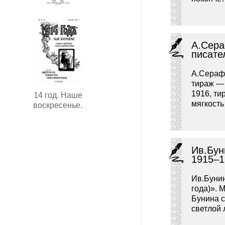
А.Сера
писате
А.Серафи
тираж — 
1916, т
14 год. Наше
мягкость
воскресенье.
Ив.Бун
1915–1
Ив.Буни
года)». 
Бунина с
светлой 