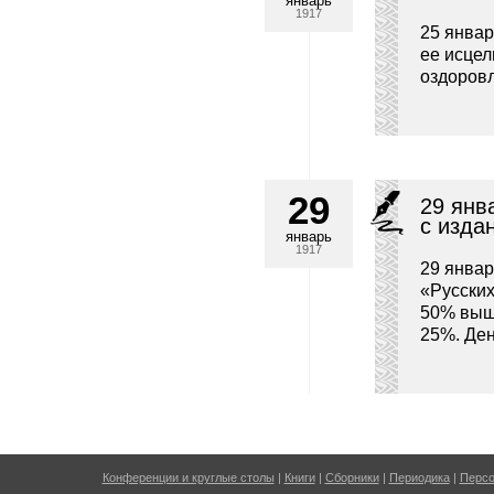
январь
1917
25 январ
ее исцел
оздоровл
29
29 янв
с изда
январь
1917
29 январ
«Русских
50% выш
25%. Ден
Конференции и круглые столы
|
Книги
|
Сборники
|
Периодика
|
Перс