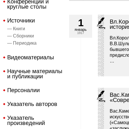
Конференции и
круглые столы
1
Источники
Вл.Кор
истори
— Книги
январь
1917
— Сборники
Вл.Корол
— Периодика
В.В.Шуль
бывшего
предисло
Видеоматериалы
…
Научные материалы
и публикации
Персоналии
Вас.Ка
«Совре
Указатель авторов
Вас.Каме
искусств
Указатель
произведений
(«Самоц
«заслужи