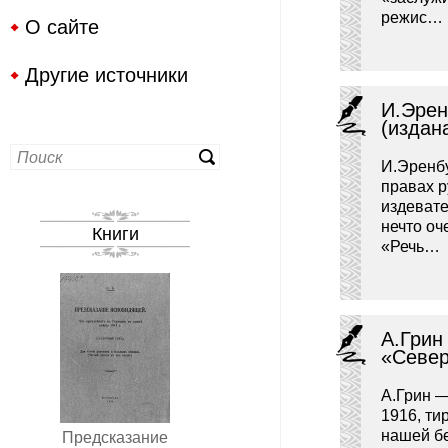
режис…
О сайте
Другие источники
И.Эрен
(издана
И.Эренбу
правах р
издеват
нечто оч
Книги
«Речь…
А.Грин
«Север
А.Грин —
1916, ти
нашей бе
Предсказание