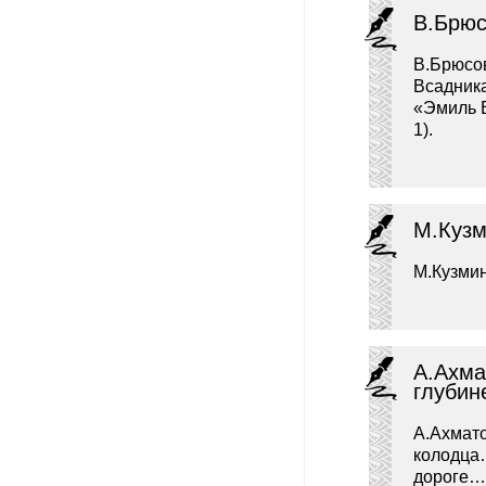
В.Брюс
В.Брюсов
Всадника
«Эмиль 
1).
М.Кузм
М.Кузмин
А.Ахма
глубин
А.Ахмато
колодца…
дороге…»