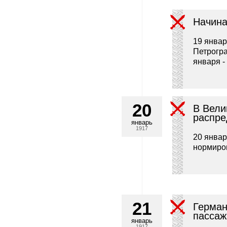
Начина
19 январ
Петрогра
января -
20
В Вели
распре
январь
1917
20 январ
нормиро
21
Герман
пассаж
январь
1917