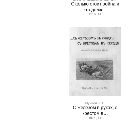
Сколько стоит война и
кто долж…
1916 , М.
Муйжель В.В.
С железом в руках, с
крестом в…
1915 , Пг.