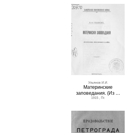
Ульянов И.И.
Материнские
заповедания. (Из …
1915 , Пг.