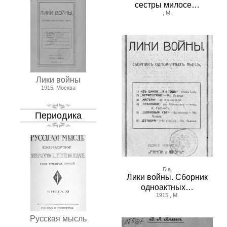
сестры милосе…
, М,
Лики войны
1915, Москва
Периодика
Б.а.
Лики войны. Сборник
одноактных…
1915 , М.
Русская мысль