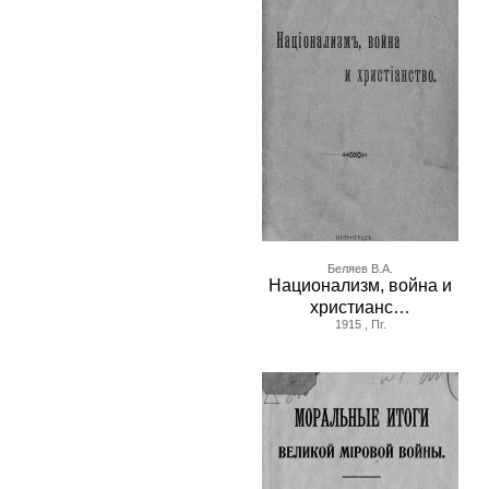
Беляев В.А.
Национализм, война и
христианс…
1915 , Пг.