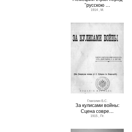
"русскою …
1914 , М.
Глаголин Б.С.
За кулисами войны:
Сцена совре…
1915 , Пг.