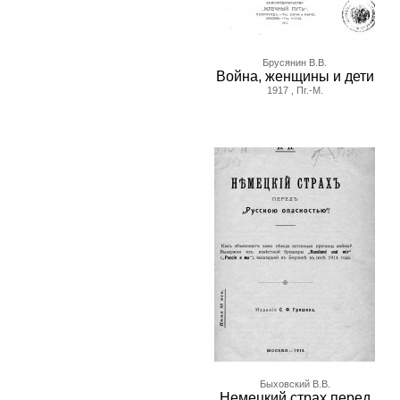
Брусянин В.В.
Война, женщины и дети
1917 , Пг.-М.
Быховский В.В.
Немецкий страх перед