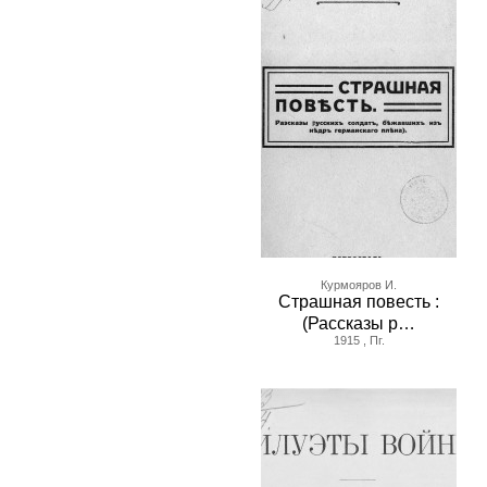
Курмояров И.
Страшная повесть :
(Рассказы р…
1915 , Пг.