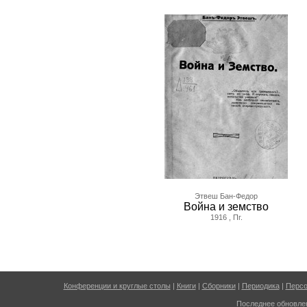
Этвеш Бан-Федор
Война и земство
1916 , Пг.
Конференции и круглые столы
|
Книги
|
Сборники
|
Периодика
|
Перс
Последнее
обновле