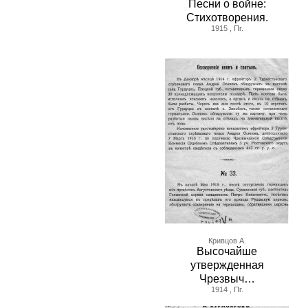
Песни о войне:
Стихотворения.
1915 , Пг.
Кривцов А.
Высочайше
утвержденная
Чрезвыч…
1914 , Пг.