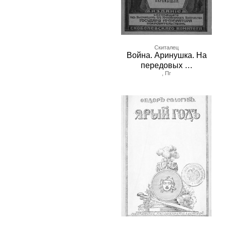
Скиталец
Война. Аринушка. На
передовых …
, Пг