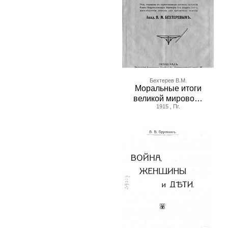
Бехтерев В.М.
Моральные итоги
великой мирово…
1915 , Пг.