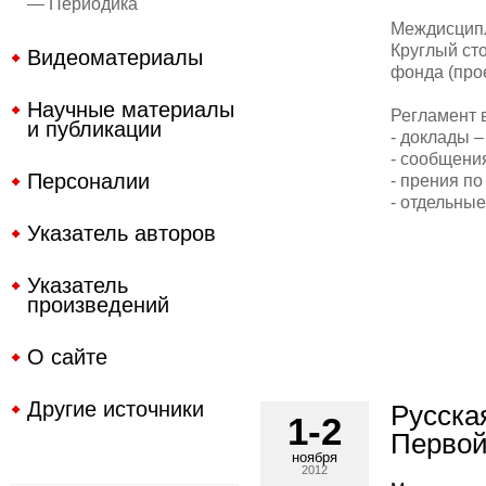
— Периодика
Междисципл
Круглый ст
Видеоматериалы
фонда (прое
Научные материалы
Регламент 
и публикации
- доклады –
- сообщения
Персоналии
- прения по
- отдельные
Указатель авторов
Указатель
произведений
О сайте
Другие источники
Русска
1-2
Первой
ноября
2012