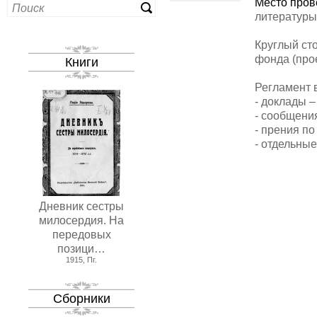
Место пров
литературы
Круглый ст
фонда (прое
Книги
Регламент 
- доклады –
- сообщения
- прения по
- отдельные
Дневник сестры
милосердия. На
передовых
позици…
1915, Пг.
Сборники