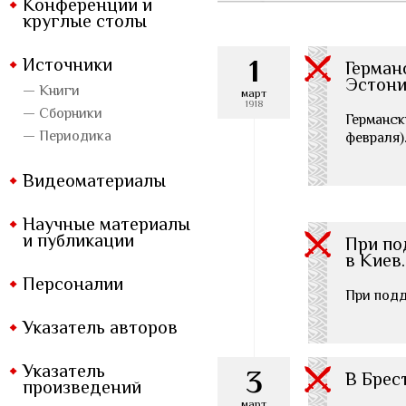
Конференции и
круглые столы
1
Источники
Герман
Эстон
— Книги
март
1918
— Сборники
Германск
— Периодика
февраля)
Видеоматериалы
Научные материалы
и публикации
При по
в Киев.
Персоналии
При подд
Указатель авторов
Указатель
3
В Брес
произведений
март