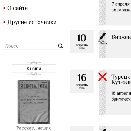
7 апреля 
О сайте
возможно
Другие источники
10
Биржев
апрель
1916
Книги
16
Турецк
Кут-эл
апрель
1916
16 апреля
британск
Рассказы наших