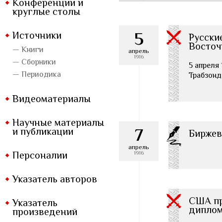
Конференции и
круглые столы
5
Источники
Русски
Восточ
— Книги
апрель
1916
— Сборники
5 апреля 
— Периодика
Трабзонд
Видеоматериалы
Научные материалы
7
и публикации
Биржев
апрель
Персоналии
1916
Указатель авторов
США пр
Указатель
диплом
произведений