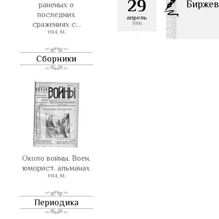
29
Биржев
раненых о
последних
апрель
сражениях с…
1916
1914, М.
Сборники
Около войны. Воен.
юморист. альманах
1914, М.
Периодика