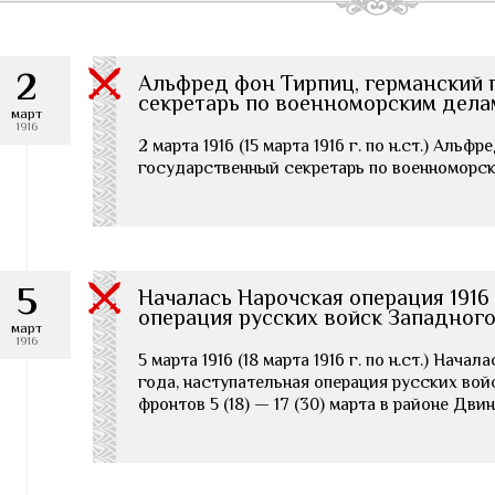
2
Альфред фон Тирпиц, германский
секретарь по военноморским делам
март
1916
2 марта 1916 (15 марта 1916 г. по н.ст.) Альф
государственный секретарь по военноморск
5
Началась Нарочская операция 1916
операция русских войск Западног
март
1916
5 марта 1916 (18 марта 1916 г. по н.ст.) Нача
года, наступательная операция русских вой
фронтов 5 (18) — 17 (30) марта в районе Дви