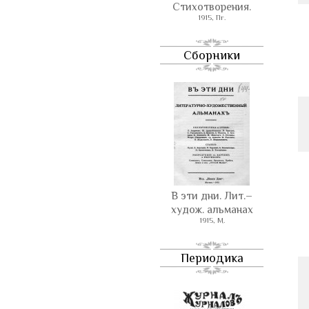
Стихотворения.
1915, Пг.
Сборники
В эти дни. Лит.–
худож. альманах
1915, М.
Периодика