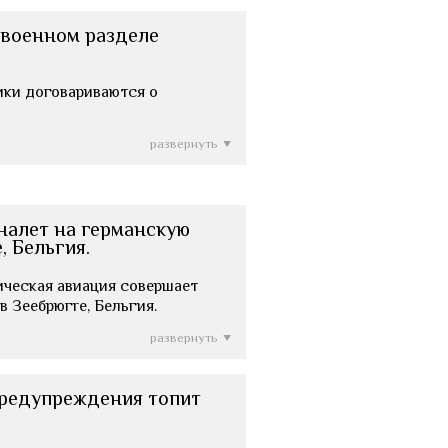
евоенном разделе
зники договариваются о
развернуть
налет на германскую
, Бельгия.
зническая авиация совершает
в Зеебрюгre, Бельгия.
развернуть
предупреждения топит