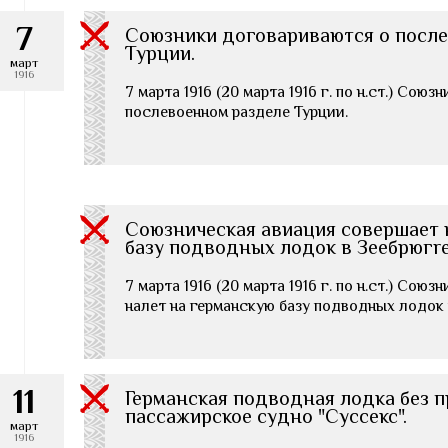
7
Союзники договариваются о посл
Турции.
март
1916
7 марта 1916 (20 марта 1916 г. по н.ст.) Сою
послевоенном разделе Турции.
Союзническая авиация совершает 
базу подводных лодок в Зеебрюгre
7 марта 1916 (20 марта 1916 г. по н.ст.) Сою
налет на германскую базу подводных лодок 
11
Германская подводная лодка без 
пассажирское судно "Суссекс".
март
1916