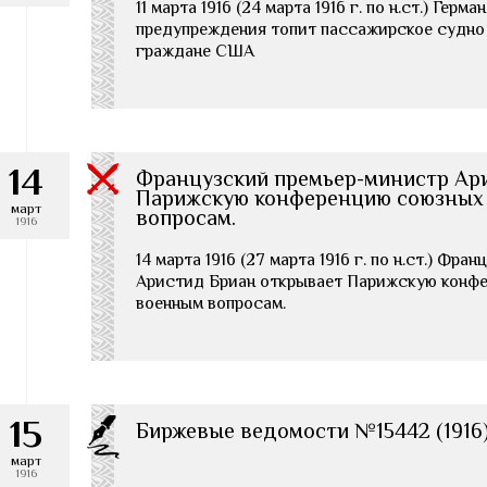
11 марта 1916 (24 марта 1916 г. по н.ст.) Гер
предупреждения топит пассажирское судно 
граждане США
14
Французский премьер-министр Ар
Парижскую конференцию союзных
март
вопросам.
1916
14 марта 1916 (27 марта 1916 г. по н.ст.) Фр
Аристид Бриан открывает Парижскую конфе
военным вопросам.
15
Биржевые ведомости №15442 (1916
март
1916