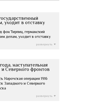
 государственный
, уходит в отставку
ред фон Тирпиц, германский
им делам, уходит в отставку
развернуть
 года, наступательная
о и Северного фронтов
лась Нарочская операция 1916
ск Западного и Северного
нска
развернуть