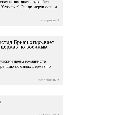
манская подводная лодка без
"Суссекс". Среди жертв есть и
развернуть
истид Бриан открывает
 держав по военным
анцузский премьер-министр
ренцию союзных держав по
развернуть
)
подробнее