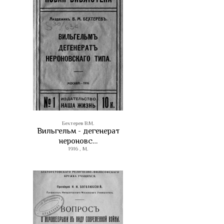
Бехтерев В.М.
Вильгельм - дегенерат
нероновс…
1916 , М.