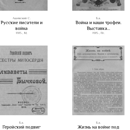
Ашевский С.
Б.а.
Русские писатели и
Война и наши трофеи.
война
Выставка…
1915 , М.
1915 , Пг.
Б.а.
Б.а.
Геройский подвиг
Жизнь на войне под