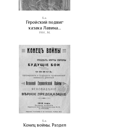
Б.а.
Геройский подвиг
казака Лавина…
1914 , М.
Б.а.
Конец войны. Раздел