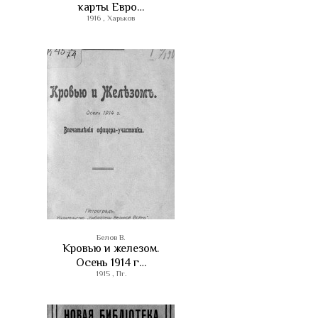
карты Евро…
1916 , Харьков
Белов В.
Кровью и железом.
Осень 1914 г…
1915 , Пг.