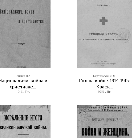
Беляев В.А.
Бертенсон C.Л.
Национализм, война и
Год на войне. 1914-1915:
христианс…
Красн…
1915 , Пг.
1915 , Пг.