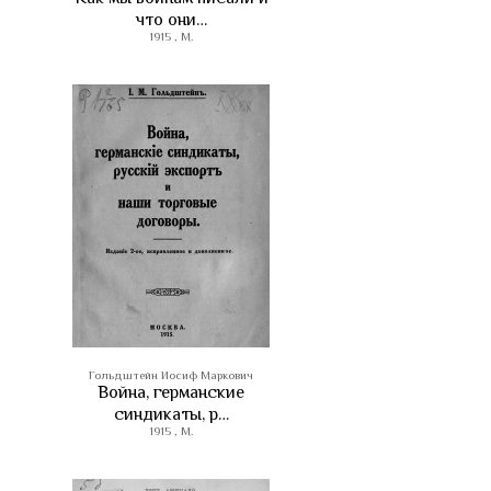
что они…
1915 , М.
Гольдштейн Иосиф Маркович
Война, германские
синдикаты, р…
1915 , М.