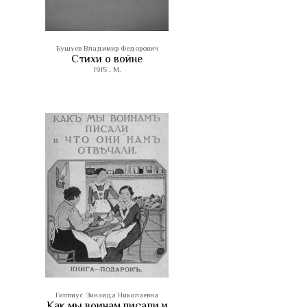
Бушуев Владимир Федорович
Стихи о войне
1915 , М.
Гиппиус Зинаида Николаевна
Как мы воинам писали и