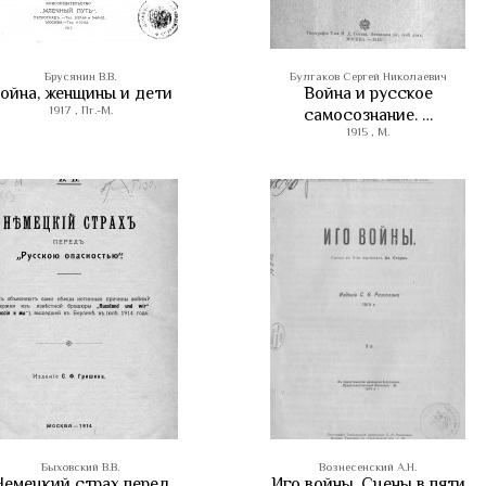
Брусянин В.В.
Булгаков Сергей Николаевич
ойна, женщины и дети
Война и русское
1917 , Пг.-М.
самосознание. …
1915 , М.
Быховский В.В.
Вознесенский А.Н.
Немецкий страх перед
Иго войны. Сцены в пяти