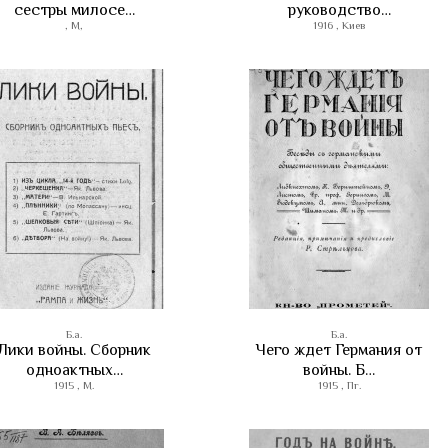
сестры милосе…
руководство…
, М,
1916 , Киев
Б.а.
Б.а.
Лики войны. Сборник
Чего ждет Германия от
одноактных…
войны. Б…
1915 , М.
1915 , Пг.