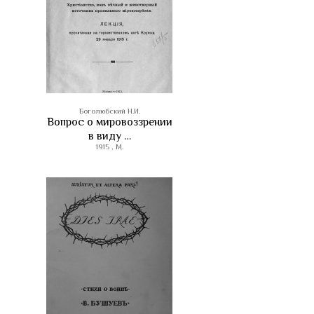
Боголюбский Н.И.
Вопрос о мировоззрении
в виду …
1915 , М.