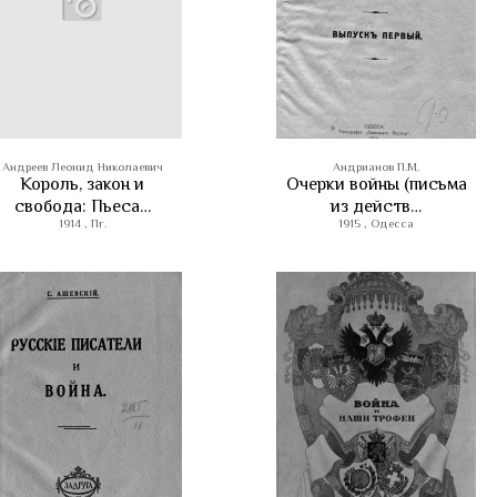
Андреев Леонид Николаевич
Андрианов П.М.
Король, закон и
Очерки войны (письма
свобода: Пьеса…
из действ…
1914 , Пг.
1915 , Одесса