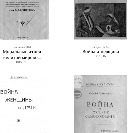
Бехтерев В.М.
Богданов А.Н.
Моральные итоги
Война и женщина
1914 , Пг.
великой мирово…
1915 , Пг.