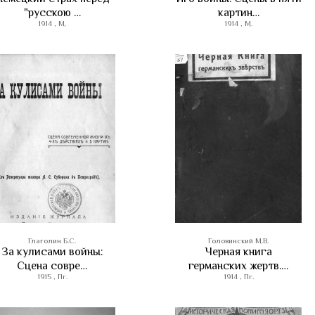
"русскою …
картин…
1914 , М.
1914 , М.
Глаголин Б.С.
Головинский М.В.
За кулисами войны:
Черная книга
Сцена совре…
германских жертв.…
1915 , Пг.
1914 , Пг.