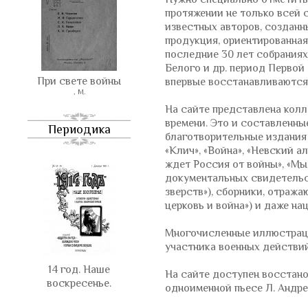
протяжении не только всей 
известных авторов, созданн
продукция, ориентированная 
последние 30 лет собраниях 
Белого и др. период Первой
При свете войны
впервые восстанавливаются
, М.
На сайте представлена колл
времени. Это и составленны
Периодика
благотворительные издания 
«Клич», «Война», «Невский 
ждет Россия от войны», «Мы
документальных свидетельст
зверств»), сборники, отраж
церковь и война») и даже на
Многочисленные иллюстраци
участника военных действи
14 год. Наше
На сайте доступен восстано
воскресенье.
одноименной пьесе Л. Андре