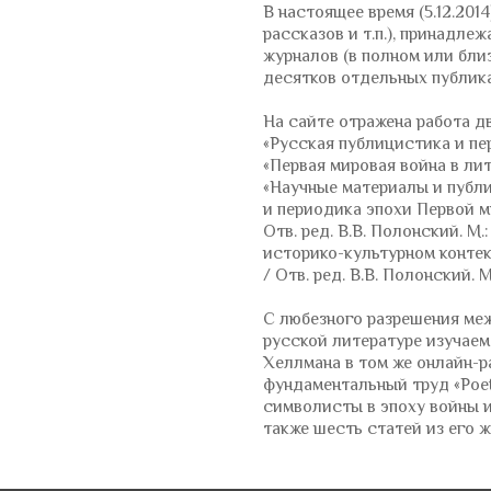
В настоящее время (5.12.201
рассказов и т.п.), принадле
журналов (в полном или близ
десятков отдельных публика
На сайте отражена работа д
«Русская публицистика и пе
«Первая мировая война в ли
«Научные материалы и публ
и периодика эпохи Первой м
Отв. ред. В.В. Полонский. М
историко-культурном конте
/ Отв. ред. В.В. Полонский. 
С любезного разрешения меж
русской литературе изучаем
Хеллмана в том же онлайн-р
фундаментальный труд «Poet
символисты в эпоху войны и 
также шесть статей из его ж