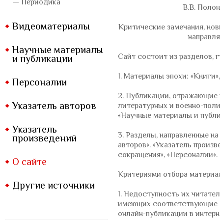
— Периодика
В.В. Полон
Видеоматериалы
Критические замечания, но
направля
Научные материалы
Сайт состоит из разделов, 
и публикации
1. Материалы эпохи: «Книги»
Персоналии
2. Публикации, отражающие
Указатель авторов
литературных и военно-полит
«Научные материалы и публи
Указатель
3. Разделы, направленные н
произведений
авторов». «Указатель произв
сокращения», «Персоналии».
О сайте
Критериями отбора материал
Другие источники
1. Недоступность их читате
имеющих соответствующие ф
онлайн-публикации в интерн