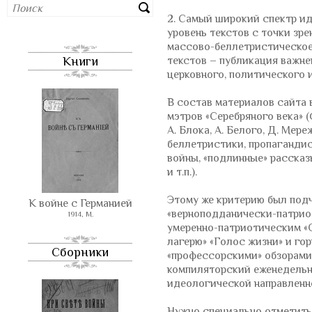
2. Самый широкий спектр и
уровень текстов с точки зре
массово-беллетристическое/
Книги
текстов – публикация важн
церковного, политического 
В состав материалов сайта
мэтров «Серебряного века» (Ф
А. Блока, А. Белого, Д. Мере
беллетристики, пропагандис
войны, «подлинные» расска
и т.п.).
Этому же критерию был подч
К войне с Германией
«верноподданически-патриот
1914, М.
умеренно-патриотическим «О
лагерю» «Голос жизни» и го
Сборники
«профессорскими» обзорами
компиляторский еженедельни
идеологической направленно
Нужно специально отметить