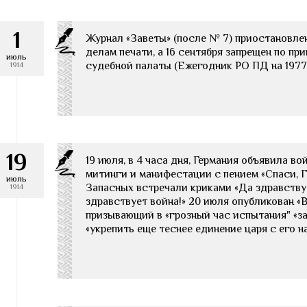
1
Журнал «Заветы» (после № 7) приостановле
делам печати, а 16 сентября запрещен по пр
июль
судебной палаты (Ежегодник РО ПД на 1977 год
1914
19
19 июля, в 4 часа дня, Германия объявила в
митинги и манифестации с пением «Спаси, Го
июль
Запасных встречали криками «Да здравствуе
1914
здравствует война!» 20 июля опубликован 
призывающий в «грозный час испытания" «за
«укрепить еще теснее единение царя с его нар