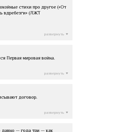
покойные стихи про другое («От
нь вдребезги» (ЛЖТ
развернуть
ся Первая мировая война.
развернуть
исывают договор.
развернуть
 давно — года три — как