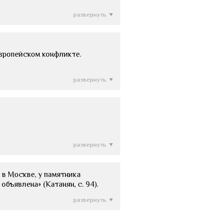
развернуть
европейском конфликте.
развернуть
развернуть
 в Москве, у памятника
бъявлена» (Катанян, с. 94).
развернуть