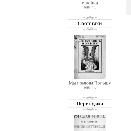
и война
1915, Пг.
Сборники
Мы помним Польшу
1915, Пг.
Периодика