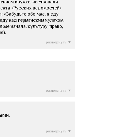
венном кружке, чествовали
дента «Русских ведомостей»
: «Забудьте обо мне, я еду
еду над германским кулаком.
ые начала, культуру, право,
я).
развернуть
развернуть
ании.
развернуть