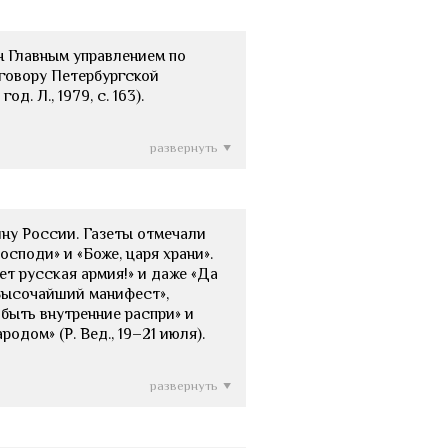
н Главным управлением по
иговору Петербургской
. Л., 1979, с. 163).
развернуть
ойну России. Газеты отмечали
споди» и «Боже, царя храни».
т русская армия!» и даже «Да
«Высочайший манифест»,
быть внутренние распри» и
одом» (Р. Вед., 19–21 июля).
развернуть