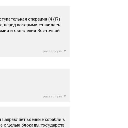
тупательная операция (4 (17)
йск, перед которыми ставилась
армии и овладения Восточной
развернуть
развернуть
 направляет военные корабли в
е с целью блокады государств