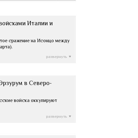
войсками Италии и
 Пятое сражение на Исонцо между
арта).
развернуть
Эрзурум в Северо-
 Русские войска оккупируют
развернуть