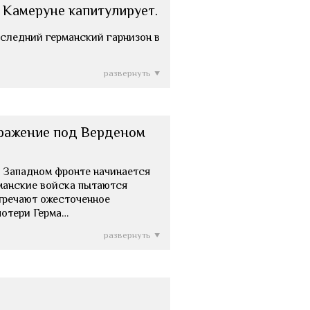
 Камеруне капитулирует.
 Последний германский гарнизон в
развернуть
сражение под Верденом
 На Западном фронте начинается
рманские войска пытаются
стречают ожесточенное
потери Герма…
развернуть