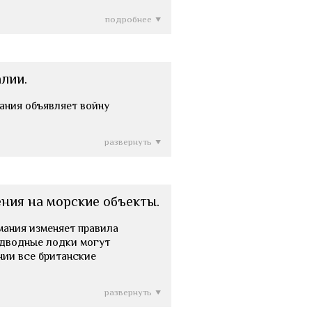
подробнее
лии.
рмания объявляет войну
развернуть
ния на морские объекты.
ермания изменяет правила
подводные лодки могут
нии все британские
развернуть