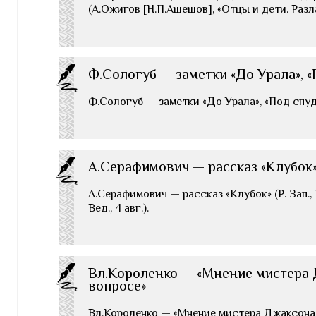
(А.Ожигов [Н.П.Ашешов], «Отцы и дети. Разл
Ф.Сологуб — заметки «До Урала», 
Ф.Сологуб — заметки «До Урала», «Под спудом
А.Серафимович — рассказ «Клубок
А.Серафимович — рассказ «Клубок» (Р. Зап., №
Вед., 4 авг.).
Вл.Короленко — «Мнение мистера 
вопросе»
Вл.Короленко — «Мнение мистера Джаксона о