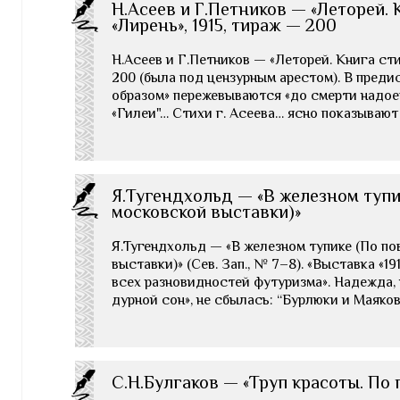
Н.Асеев и Г.Петников — «Леторей. К
«Лирень», 1915, тираж — 200
Н.Асеев и Г.Петников — «Леторей. Книга стих
200 (была под цензурным арестом). В пред
образом» пережевываются «до смерти надо
«Гилеи"… Стихи г. Асеева… ясно показываю
Я.Тугендхольд — «В железном туп
московской выставки)»
Я.Тугендхольд — «В железном тупике (По п
выставки)» (Сев. Зап., № 7–8). «Выставка «1
всех разновидностей футуризма». Надежда, 
дурной сон», не сбылась: “Бурлюки и Маяко
С.Н.Булгаков — «Труп красоты. По