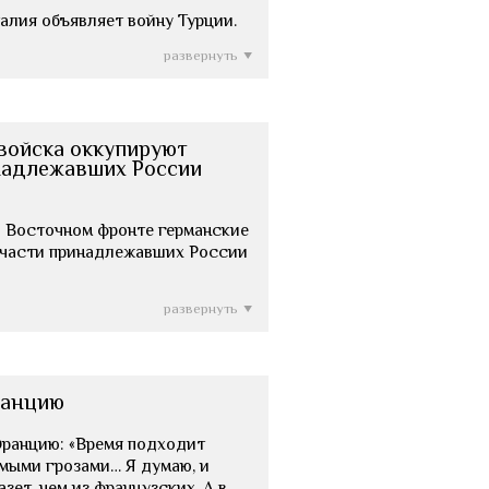
 Италия объявляет войну Турции.
развернуть
войска оккупируют
надлежавших России
) На Восточном фронте германские
 части принадлежавших России
развернуть
ранцию
Францию: «Время подходит
омыми грозами… Я думаю, и
зет, чем из французских. А в