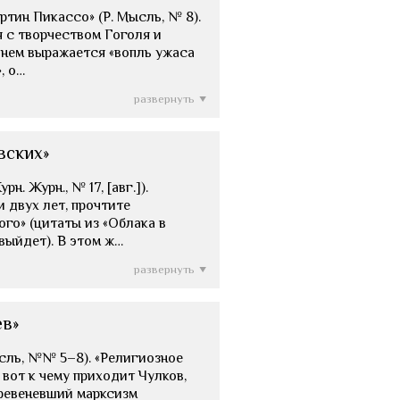
ртин Пикассо» (Р. Мысль, № 8).
 с творчеством Гоголя и
в нем выражается «вопль ужаса
, о…
развернуть
вских»
. Журн., № 17, [авг.]).
и двух лет, прочтите
го» (цитаты из «Облака в
 выйдет). В этом ж…
развернуть
ев»
ысль, №№ 5–8). «Религиозное
 вот к чему приходит Чулков,
еревеневший марксизм