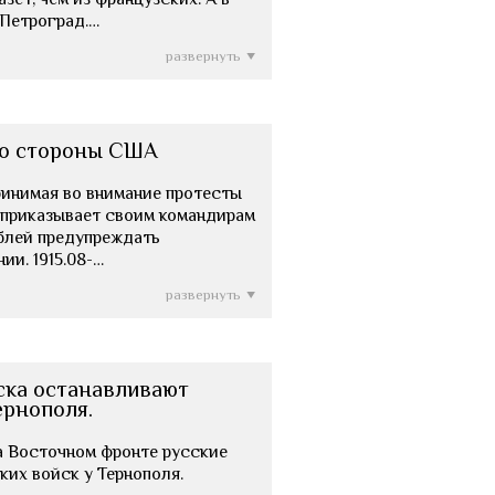
 Петроград.…
развернуть
со стороны США
) Принимая во внимание протесты
 приказывает своим командирам
блей предупреждать
ии. 1915.08-…
развернуть
ска останавливают
ернополя.
) На Восточном фронте русские
ких войск у Тернополя.