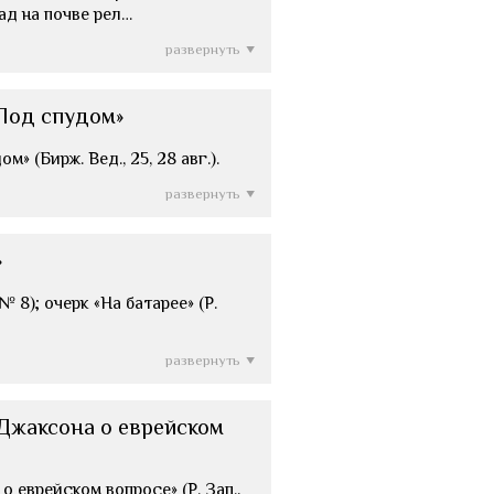
ад на почве рел…
развернуть
«Под спудом»
» (Бирж. Вед., 25, 28 авг.).
развернуть
»
 8); очерк «На батарее» (Р.
развернуть
Джаксона о еврейском
 еврейском вопросе» (Р. Зап.,