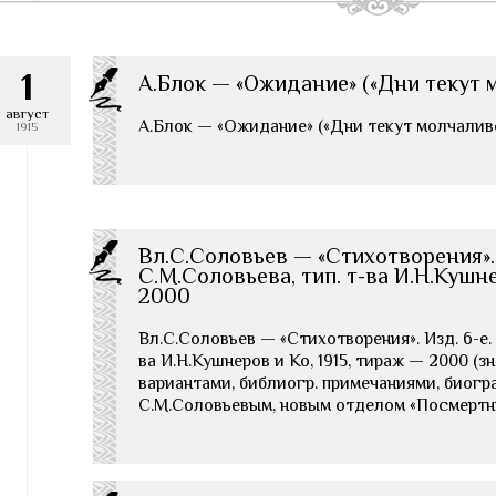
1
А.Блок — «Ожидание» («Дни текут 
август
А.Блок — «Ожидание» («Дни текут молчаливо…»
1915
Вл.С.Соловьев — «Стихотворения». И
С.М.Соловьева, тип. т-ва И.Н.Кушне
2000
Вл.С.Соловьев — «Стихотворения». Изд. 6-е. М
ва И.Н.Кушнеров и Ко, 1915, тираж — 2000 (
вариантами, библиогр. примечаниями, биогр
С.М.Соловьевым, новым отделом «Посмерт