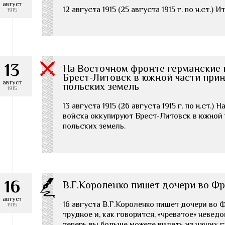
август
12 августа 1915 (25 августа 1915 г. по н.ст.)
1915
13
На Восточном фронте германские 
Брест-Литовск в южной части при
август
польских земель
1915
13 августа 1915 (26 августа 1915 г. по н.ст.
войска оккупируют Брест-Литовск в южной
польских земель.
16
В.Г.Короленко пишет дочери во Ф
август
16 августа В.Г.Короленко пишет дочери во 
1915
трудное и, как говорится, «чреватое» невед
теперь вы больше можете видеть из наших га