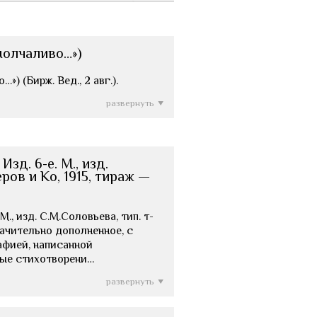
молчаливо…»)
) (Бирж. Вед., 2 авг.).
развернуть
зд. 6-е. М., изд.
ров и Ко, 1915, тираж —
., изд. С.М.Соловьева, тип. т-
значительно дополненное, с
афией, написанной
ные стихотворени…
развернуть