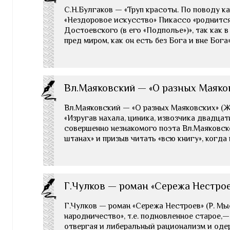
С.Н.Булгаков — «Труп красоты. По поводу ка
«Нездоровое искусство» Пикассо «роднится
Достоевского (в его «Подполье»)», так как 
пред миром, как он есть без Бога и вне Бога»
Вл.Маяковский — «О разных Маяко
Вл.Маяковский — «О разных Маяковских» (Журн
«Изругав нахала, циника, извозчика двадцат
совершенно незнакомого поэта Вл.Маяковско
штанах» и призыв читать «всю книгу», когда
Г.Чулков — роман «Сережа Нестро
Г.Чулков — роман «Сережа Нестроев» (Р. М
народничество», т.е. подновленное старое,—
отвергая и либеральный рационализм и од