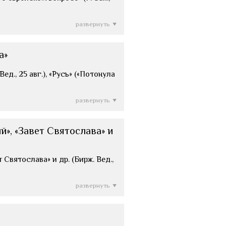
развернуть
а»
д., 25 авг.), «Русь» («Потонула
развернуть
», «Завет Святослава» и
Святослава» и др. (Бирж. Вед.,
развернуть