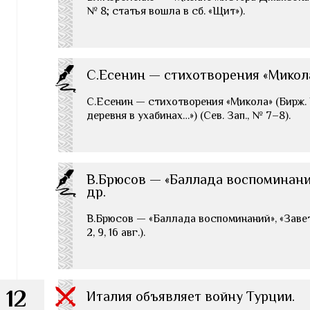
№ 8; статья вошла в сб. «Щит»).
С.Есенин — стихотворения «Микол
С.Есенин — стихотворения «Микола» (Бирж. Ве
деревня в ухабинах…») (Сев. Зап., № 7–8).
В.Брюсов — «Баллада воспоминаний
др.
В.Брюсов — «Баллада воспоминаний», «Завет 
2, 9, 16 авг.).
12
Италия объявляет войну Турции.