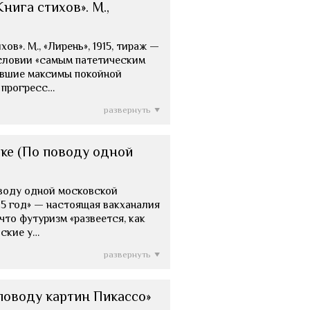
нига стихов». М.,
ов». М., «Лирень», 1915, тираж —
исловии «самым патетическим
евшие максимы покойной
т прогресс…
развернуть
ике (По поводу одной
оводу одной московской
915 год» — настоящая вакханалия
что футуризм «развеется, как
вские у…
развернуть
 поводу картин Пикассо»