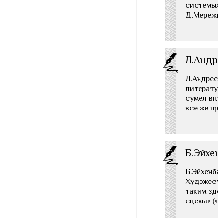
системы»
Д.Мережк
Л.Андр
Л.Андрее
литерату
сумел вн
все же п
Б.Эйхе
Б.Эйхенб
Художест
таким зд
сцены» (