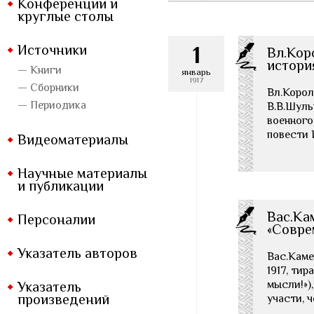
Конференции и
круглые столы
1
Источники
Вл.Кор
истори
— Книги
январь
1917
— Сборники
Вл.Корол
— Периодика
В.В.Шульг
военного
повести 
Видеоматериалы
Научные материалы
и публикации
Вас.Кам
Персоналии
«Совре
Указатель авторов
Вас.Каме
1917, ти
мысли!»)
Указатель
произведений
участи, 