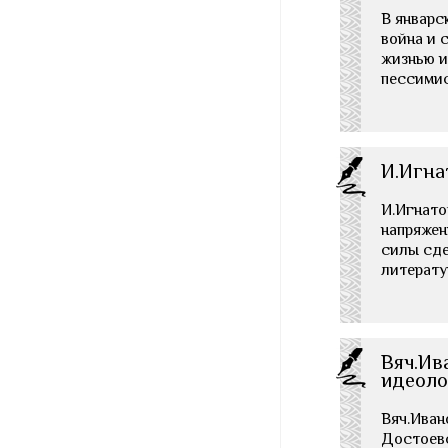
В январс
война и 
жизнью и
пессимис
И.Игна
И.Игнатов
напряжен
силы сде
литерату
Вяч.Ив
идеоло
Вяч.Иван
Достоевс