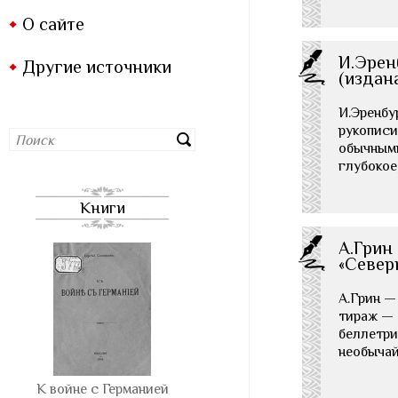
О сайте
И.Эрен
Другие источники
(издана
И.Эренбу
рукописи
обычными
глубокое
Книги
А.Грин 
«Северн
А.Грин — 
тираж — 
беллетри
необычай
К войне с Германией