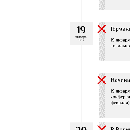
19
Герман
январь
19 января
1917
тотально
Начина
19 января
конферен
февраля)
В Вели