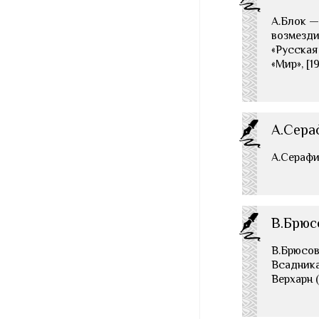
А.Блок —
возмезди
«Русская 
«Мир», [
А.Сера
А.Серафим
В.Брюс
В.Брюсов
Всадника…
Верхарн 