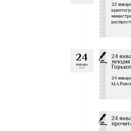
22 январ
криптогр
министра
распрост
24
24 янв
лекция
январь
Горько
1917
24 январ
М.А.Рейсн
24 янв
прочит