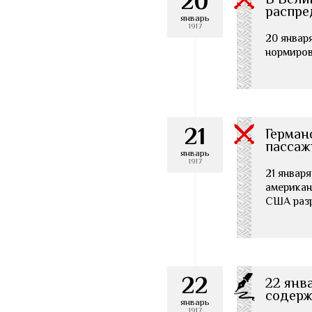
20
распре
январь
1917
20 января
нормиров
21
Герман
пассаж
январь
1917
21 января
американ
США разр
22
22 янв
содерж
январь
1917