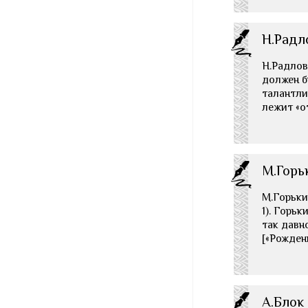
Н.Радл
Н.Радлов
должен б
талантли
лежит «о
М.Горьк
М.Горьки
1). Горь
так давн
[«Рожден
А.Блок