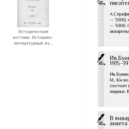
писате
А.Серафим
— 3000; «
— 3000. 
акварель
Исторический
вестник. Историко-
литературный жу…
Ив.Бун
1915–19
Ив.Бунин
М., Кн-в
состоят 
лирики. 
В янва
анкета