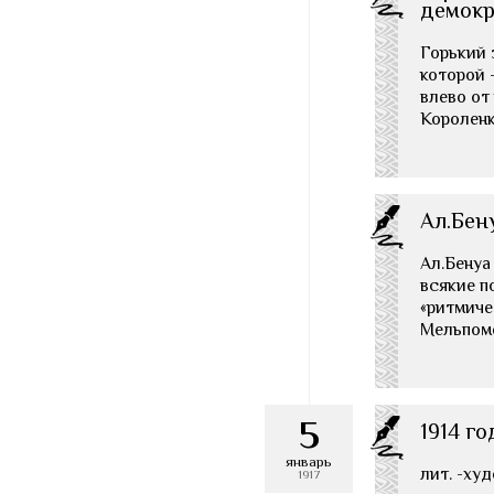
демокр
Горький 
которой 
влево от
Короленк
Ал.Бен
Ал.Бенуа 
всякие п
«ритмиче
Мельпоме
5
1914 го
январь
лит. -ху
1917