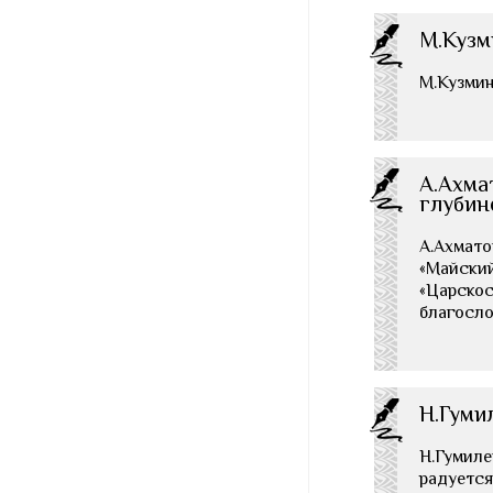
М.Кузм
М.Кузмин 
А.Ахма
глубин
А.Ахмато
«Майский 
«Царскос
благослов
Н.Гуми
Н.Гумиле
радуется