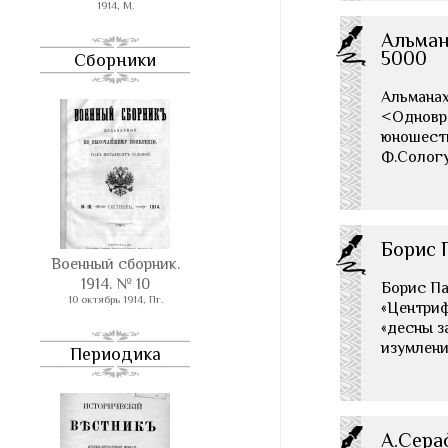
1914, М.
Альмана
5000
Сборники
Альманах 
<Одновре
юношества
Ф.Сологу
Борис 
Военный сборник.
1914. № 10
Борис Па
10 октябрь 1914, Пг.
«Центриф
«десны з
изумлени
Периодика
А.Сераф