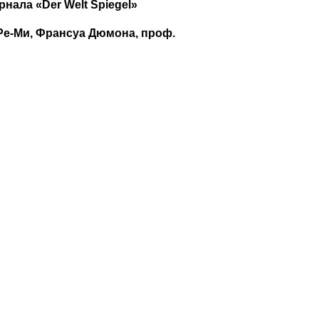
рнала «
Der
Welt
Spiegel»
Ре-Ми, Франсуа Дюмона, проф.