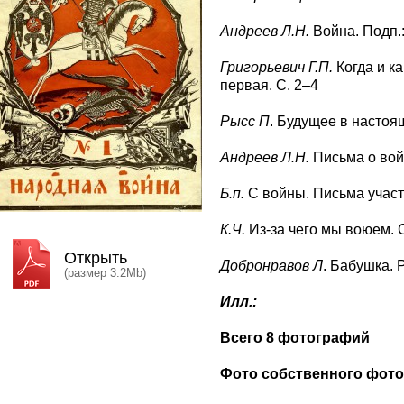
Андреев Л.Н.
Война. Подп.
Григорьевич Г.П.
Когда и к
первая. С. 2–4
Рысс П
. Будущее в настоящ
Андреев Л.Н.
Письма о вой
Б.п.
С войны. Письма участн
К.Ч.
Из-за чего мы воюем. С
Открыть
Добронравов Л
. Бабушка. Р
(размер 3.2Mb)
Илл.:
Всего 8 фотографий
Фото собственного фото