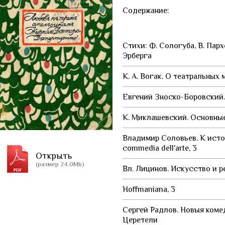
Содержание:
Стихи: Ф. Сологуба, В. Парх
Эрберга
К. А. Вогак. О театральных 
Евгений Зноско-Боровский
К. Миклашевский. Основные 
Владимир Соловьев. К исто
commedia dell'arte, 3
Открыть
(размер 24.0Mb)
Вл. Лицинов. Искусство и 
Hoffmaniana, 3
Сергей Радлов. Новыя комед
Церетели