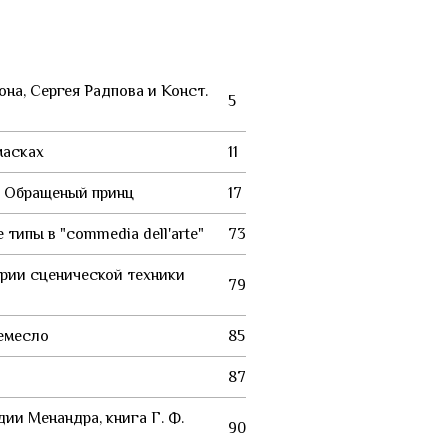
она, Сергея Радпова и Конст.
5
масках
11
. Обращеный принц
17
типы в "commedia dell'arte"
73
рии сценической техники
79
ремесло
85
87
ии Менандра, книга Г. Ф.
90