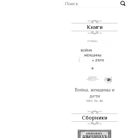
Книги
Война, женщины и
дети
1917, Пг.-М.
Сборники