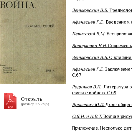
Зеньковский В.В.
Предисловие
Афанасьев Г.Е
. Введение к 
Левитский В.М
. Беспризорн
Володкевич Н.Н
. Современн
Зеньковский В.В
. О влияни
Афанасьев Г.Е
. Заключение 
С.67
Родников В.П
. Литература о
связи с войною .С.69
Открыть
(размер 36.7Mb)
Ярошевич Ю.И
. Долг общес
О.Я.И. и Н.В.Т
. Война в рису
Приложение. Несколько детс