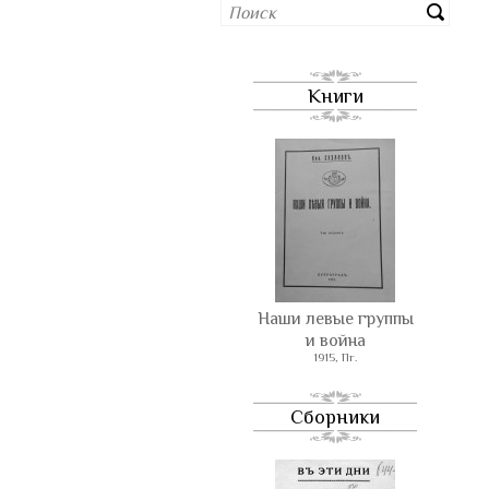
Книги
Наши левые группы
и война
1915, Пг.
Сборники