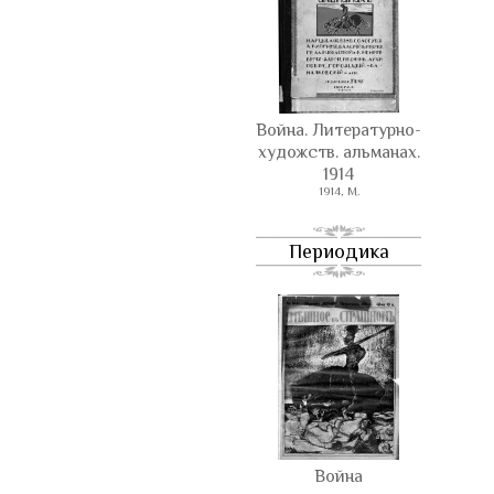
Война. Литературно-
художств. альманах.
1914
1914, М.
Периодика
Война