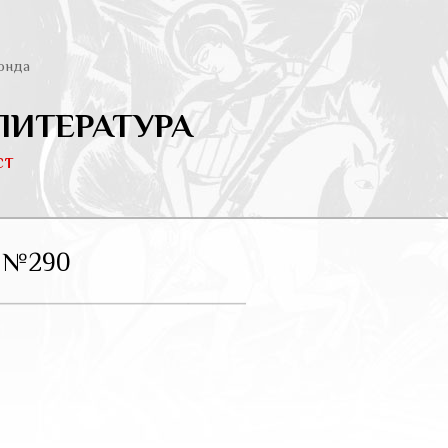
онда
ЛИТЕРАТУРА
ст
 №290