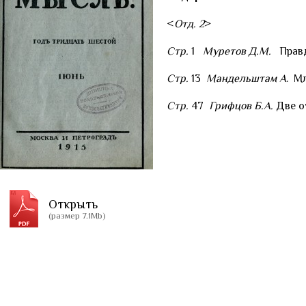
<
Отд. 2
>
Стр.
1
Муретов Д.М.
Правд
Стр.
13
Мандельштам А
. М
Стр.
47
Грифцов Б.А.
Две о
Открыть
(размер 7.1Mb)