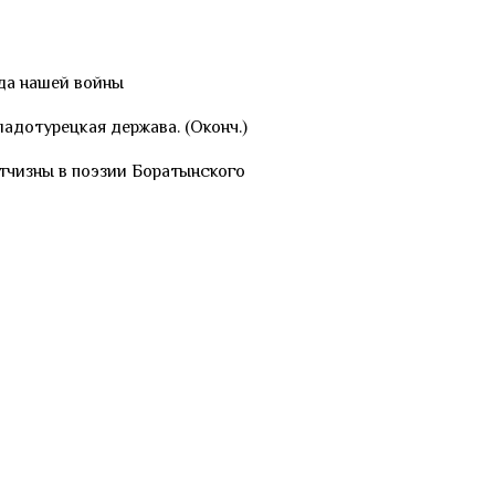
а нашей войны
ладотурецкая держава. (Оконч.)
тчизны в поэзии Боратынского