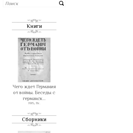
Книги
Чего ждет Германия
от войны. Беседы с
германск…
1915, Пг.
Сборники