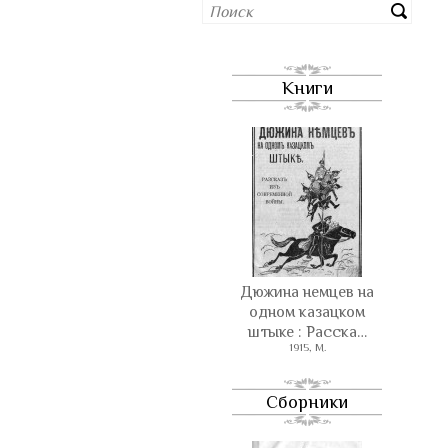
Книги
Дюжина немцев на
одном казацком
штыке : Расска…
1915, М.
Сборники