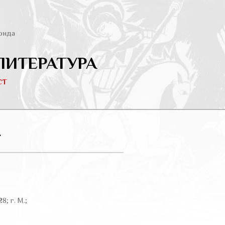
онда
ЛИТЕРАТУРА
ст
.
28; г. М.;