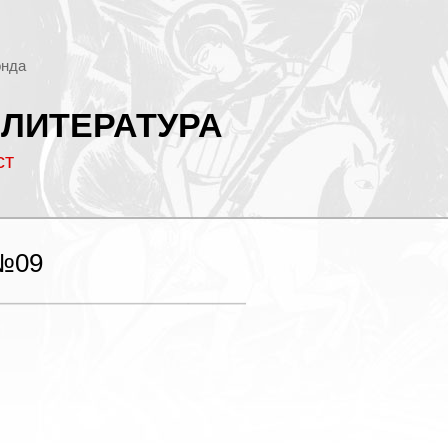
онда
 ЛИТЕРАТУРА
ст
№09