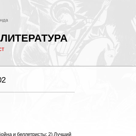
онда
 ЛИТЕРАТУРА
ст
02
) Война и беллетристы; 2) Лучший