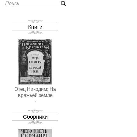
Книги
Отец Никодим; На
вражьей земле
,
Сборники