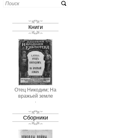
Книги
Отец Никодим; На
вражьей земле
,
Сборники