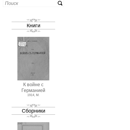
Книги
К войне с
Германией
1914, М.
Сборники