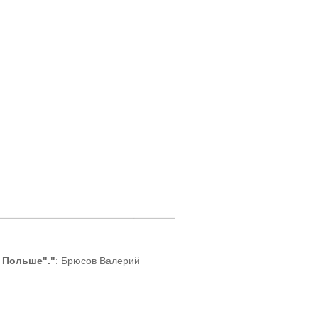
В Польше"."
: Брюсов Валерий