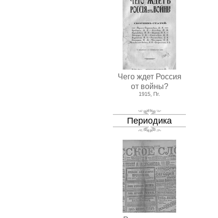
Чего ждет Россия
от войны?
1915, Пг.
Периодика