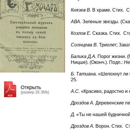
Князев В.
В храме. Стих. Ст
АВА.
Зеленые звезды. (Сказ
Козлов Е.
Сказка. Стих. Стл
Солнцева В.
Триолет; Закат
Балика Д.А.
Порог жизни. (
Ницше). (Оконч.). Подп.:
Не
Б. Татиана.
«Шелохнут ли 
25.
Открыть
А.С.
«Красиво, радостно и 
(размер 26.3Mb)
Дроздов А.
Деревенские пед
Д.
«Ты не нашей будничной
Дроздов А.
Ворон. Стих. Ст