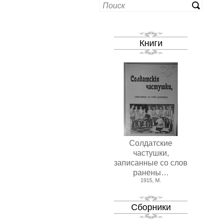
Книги
Солдатские
частушки,
записанные со слов
ранены…
1915, М.
Сборники