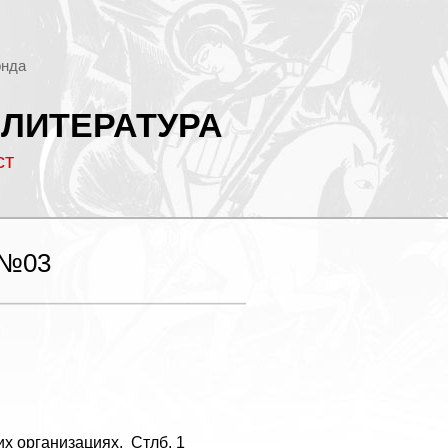
онда
 ЛИТЕРАТУРА
ст
 №03
х организациях. Стлб. 1