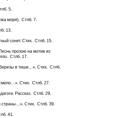
лб. 5.
ка моря). Стлб. 7.
б. 13.
ный сонет. Стих. Стлб. 15.
Песнь прозою на мотив из
лли
. Стлб. 17.
березы в тиши…». Стих. Стлб.
смело…». Стих. Стлб. 27.
агоги. Рассказ. Стлб. 29.
 страны…». Стих. Стлб. 39.
лб. 41.