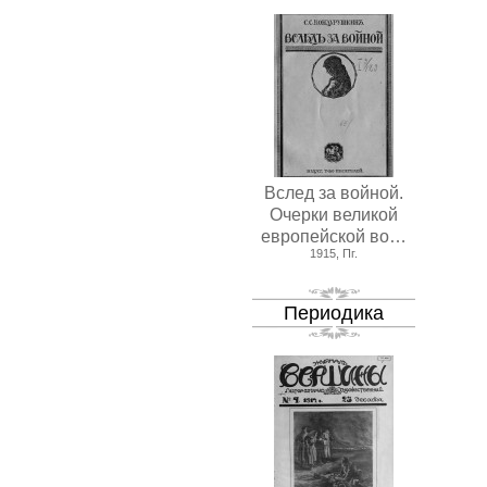
Вслед за войной.
Очерки великой
европейской во…
1915, Пг.
Периодика