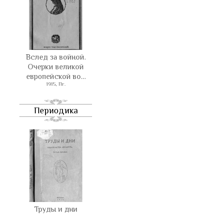
Вслед за войной.
Очерки великой
европейской во…
1915, Пг.
Периодика
Труды и дни