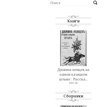
Книги
Дюжина немцев на
одном казацком
штыке : Расска…
1915, М.
Сборники