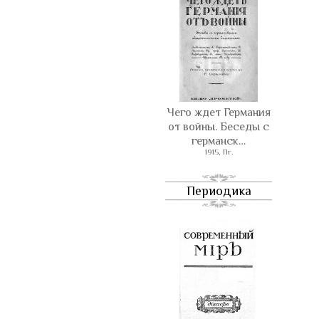
Чего ждет Германия
от войны. Беседы с
германск…
1915, Пг.
Периодика