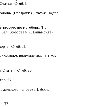
татья. Стлб. 1.
бовь. (Продолж.). Статья. Подп.:
 творчество и любовь. (По
Вал. Брюсова и К. Бальмонта).
рта. Стлб. 21.
склонились плакучие ивы…». Стих.
. Статья. Стлб. 25.
лб. 27.
рмального человека. I. Эссе.
. 33.