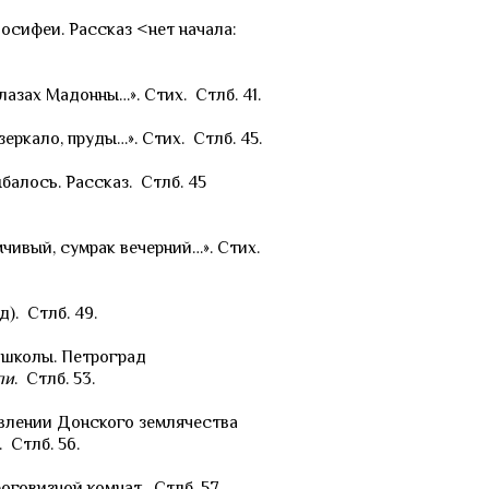
осифеи. Рассказ <нет начала:
лазах Мадонны…». Стих. Стлб. 41.
зеркало, пруды…». Стих. Стлб. 45.
балось. Рассказ. Стлб. 45
чивый, сумрак вечерний…». Стих.
д). Стлб. 49.
школы. Петроград
ли
. Стлб. 53.
влении Донского землячества
 Стлб. 56.
оговизной комнат. Стлб. 57.