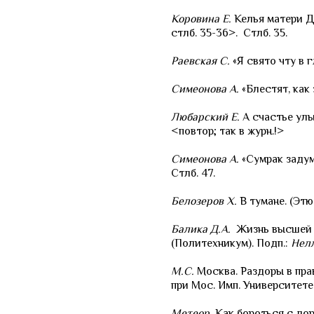
Коровина Е.
Келья матери Д
стлб. 35-36>. Стлб. 35.
Раевская С.
«Я свято чту в г
Симеонова А.
«Блестят, как 
Любарский Е.
А счастье улы
<повтор; так в журн.!>
Симеонова А.
«Сумрак задум
Стлб. 47.
Белозеров Х.
В тумане. (Этю
Балика Д.А.
Жизнь высшей 
(Политехникум). Подп.:
Нел
М.С.
Москва. Раздоры в пра
при Мос. Имп. Университете.
Метеор.
Как бороться с дор