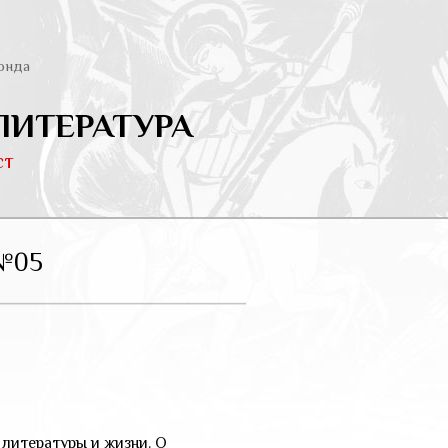
онда
ЛИТЕРАТУРА
ст
№05
литературы и жизни. О