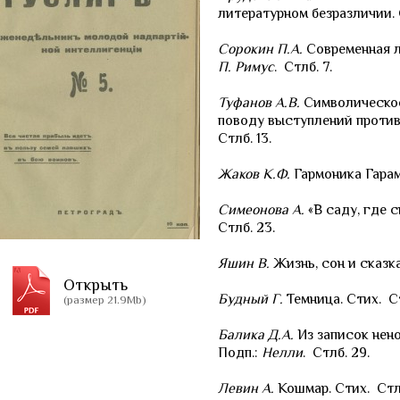
литературном безразличии. С
Сорокин П.А.
Современная лю
П. Римус
. Стлб. 7.
Туфанов А.В.
Символическое
поводу выступлений против 
Стлб. 13.
Жаков К.Ф.
Гармоника Гарамо
Симеонова А.
«В саду, где 
Стлб. 23.
Яшин В.
Жизнь, сон и сказка
Открыть
Будный Г.
Темница. Стих. Ст
(размер 21.9Mb)
Балика Д.А.
Из записок нено
Подп.:
Нелли
. Стлб. 29.
Левин А.
Кошмар. Стих. Стлб